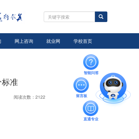
全
站
搜
索
询
网上咨询
就业网
学校首页
智能问答
分标准
阅读次数：2122
留言板
直通专业