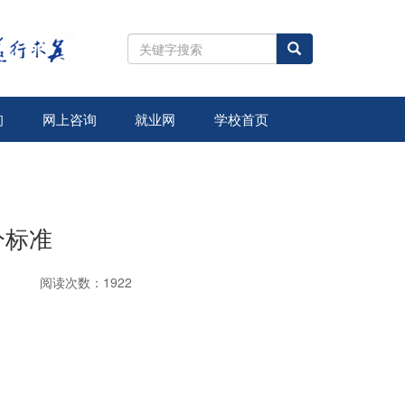
全
站
搜
索
询
网上咨询
就业网
学校首页
分标准
阅读次数：1922