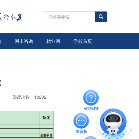
全
站
搜
索
询
网上咨询
就业网
学校首页
）
阅读次数：18292
智能问答
留言板