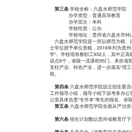
第三条
学校全称：六盘水师范学院
办学类型：普通高等教育
办学层次：本科
学校性质：公办
学校地址：贵州省六盘水市钟山区
六盘水师范学院是一所以师范为根、以工
士学位授予单位资格，2016年列为贵州
学”。学校现有教职工932人，其中正高
设点9个，省级一流课程95门。承担省
支柱产业、特色产业，进一步落实“理
校。
第四条
六盘水师范学院设立招生委员
工作领导小组，领导小组下设考务办公
公室具体负责“专升本”考生的报名、录
第五条
六盘水师范学院全面从严治党
第六条
招生计划数以贵州省教育厅下
第七条
凡是符合《省教育厅关于做好2