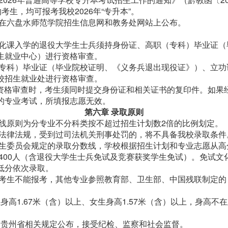
考生，均可报考我校2026年“专升本”。
在六盘水师范学院招生信息网和教务处网站上公布。
化课入学的退役大学生士兵须持身份证、高职（专科）毕业证（
生就业中心）进行资格审查。
专科）毕业证（毕业院校证明、《义务兵退出现役证》）、立功
校招生就业处进行资格审查。
。资格审查时，考生须同时提交身份证和相关证书的复印件。如果
的专业考试，所填报志愿无效。
第六章 录取原则
线原则为分专业不分科类按不超过招生计划数2倍的比例划定。
法律法规，受到过司法机关刑事处罚的，将不具备我校录取条件
生委员会规定的录取分数线，学校根据招生计划和专业志愿从高
400人（含退役大学生士兵免试及竞赛获奖学生免试）。免试
低分依次录取。
考生不能报考，其他专业参照教育部、卫生部、中国残联制定的
高1.67米（含）以上、女生身高1.57米（含）以上，身高
贵州省相关规定公布，接受纪检、监察和社会监督。