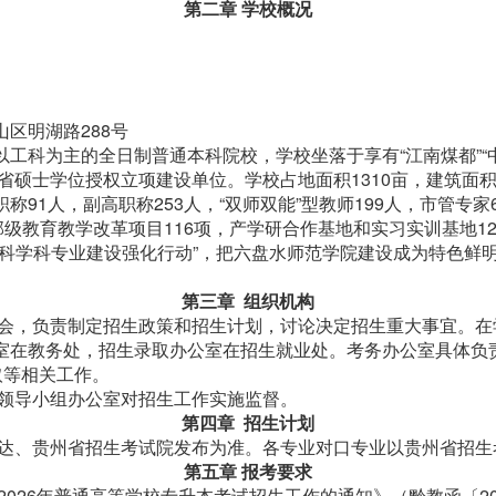
第二章 学校概况
明湖路288号
科为主的全日制普通本科院校，学校坐落于享有“江南煤都”“中
省硕士学位授权立项建设单位。学校占地面积1310亩，建筑面积3
职称91人，副高职称253人，“双师双能”型教师199人，市管专
部级教育教学改革项目116项，产学研合作基地和实习实训基地1
工科学科专业建设强化行动”，把六盘水师范学院建设成为特色鲜
第三章 组织机构
会，负责制定招生政策和招生计划，讨论决定招生重大事宜。在学
室在教务处，招生录取办公室在招生就业处。考务办公室具体负责
取等相关工作。
领导小组办公室对招生工作实施监督。
第四章 招生计划
达、贵州省招生考试院发布为准。各专业对口专业以贵州省招生
第五章 报考要求
026年普通高等学校专升本考试招生工作的通知》（黔教函〔20