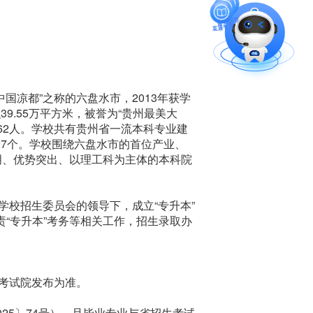
智能问答
直通专业
留言板
国凉都”之称的六盘水市，2013年获学
9.55万平方米，被誉为“贵州最美大
家62人。学校共有贵州省一流本科专业建
27个。学校围绕六盘水市的首位产业、
明、优势突出、以理工科为主体的本科院
校招生委员会的领导下，成立“专升本”
“专升本”考务等相关工作，招生录取办
考试院发布为准。
25〕74号），且毕业专业与省招生考试