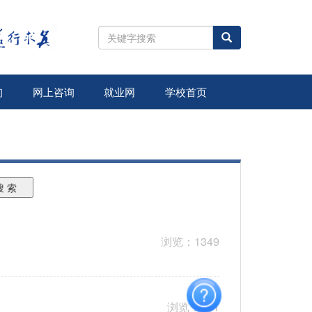
全
站
搜
索
询
网上咨询
就业网
学校首页
搜 索
浏览：1349
浏览：431